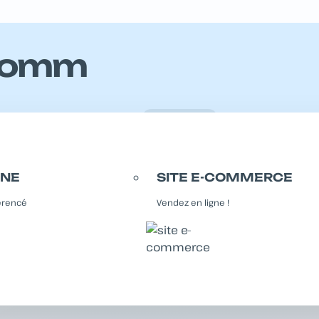
comm
>
>
Accueil
Projets
Succescomm
INE
SITE E-COMMERCE
férencé
Vendez en ligne !