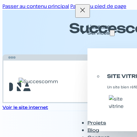
Passer au contenu principal
Passer au pied de page
Succes
L'agence
Services
SITE VITR
Un site bien ré
Voir le site internet
Projets
Blog