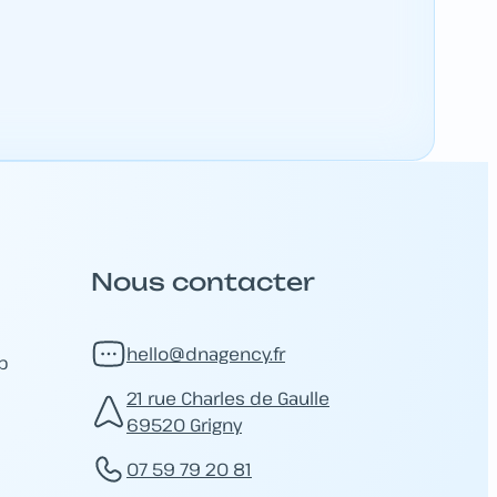
Nous contacter
hello@dnagency.fr
b
21 rue Charles de Gaulle
69520 Grigny
07 59 79 20 81