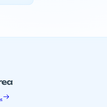
rea
et